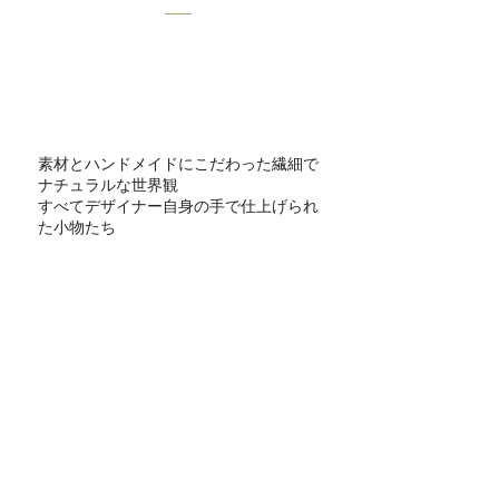
素材とハンドメイドにこだわった繊細で
ナチュラルな世界観
すべてデザイナー自身の手で仕上げられ
た小物たち
ドレスにさりげなく合わせ
華美ではないけれど凛とした主張があり
花嫁をオシャレに演出できるような
そんなウエディング小物を提案したい
素材・加工の細部までにこだわりと愛情
をこめて、花嫁に届けたい
​ちょっとした小物使いで輝く瞬間のお手
伝いを
View Full Collection